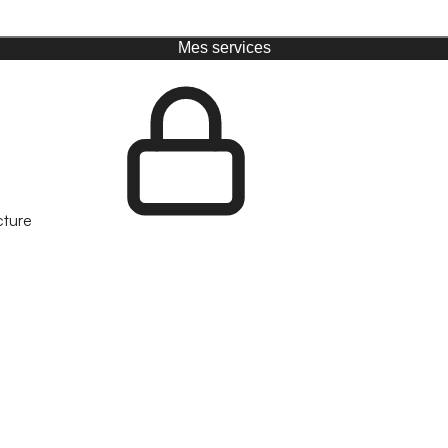
Mes services
cture