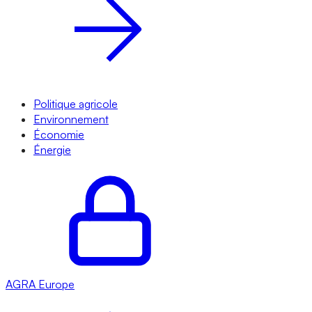
Politique agricole
Environnement
Économie
Énergie
AGRA
Europe