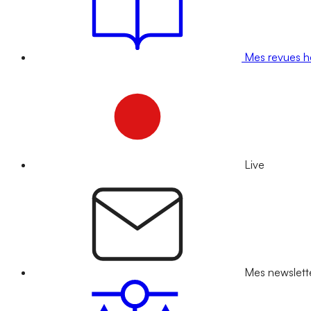
Mes revues 
Live
Mes newslett