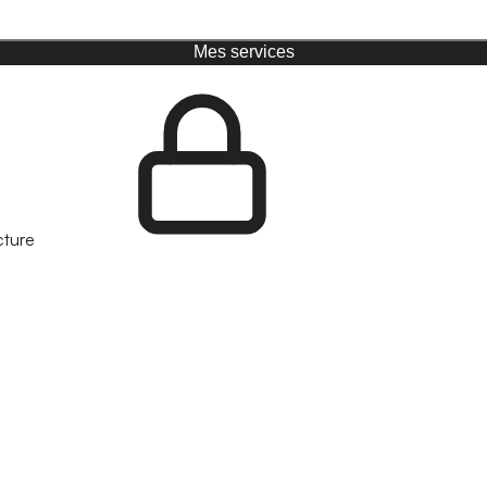
Mes services
cture