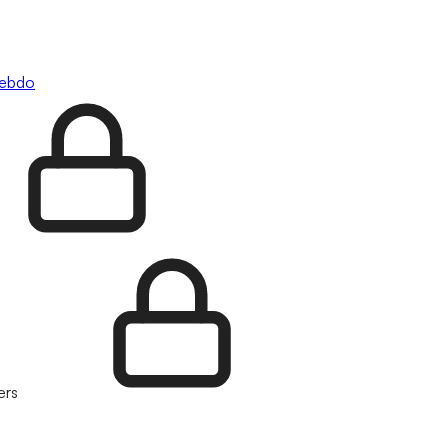
hebdo
ers