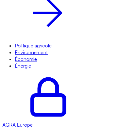
Politique agricole
Environnement
Économie
Énergie
AGRA
Europe