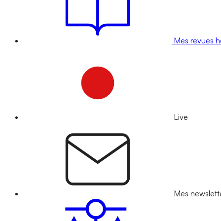
Mes revues 
Live
Mes newslett