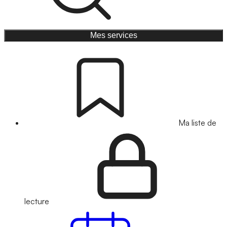
Mes services
Ma liste de
lecture