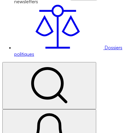
newsletters
Dossiers
politiques