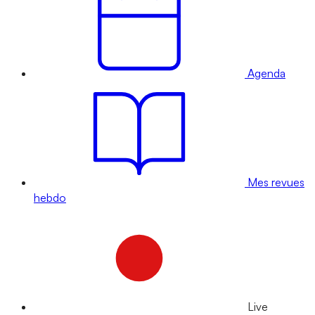
Agenda
Mes revues
hebdo
Live