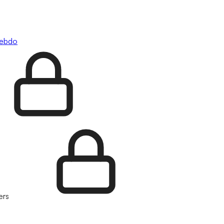
hebdo
ers