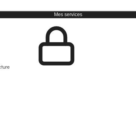
Mes services
cture