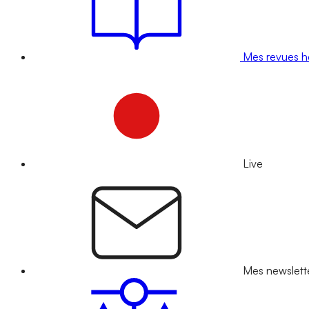
Mes revues 
Live
Mes newslett