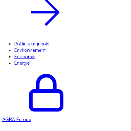
Politique agricole
Environnement
Économie
Énergie
AGRA
Europe