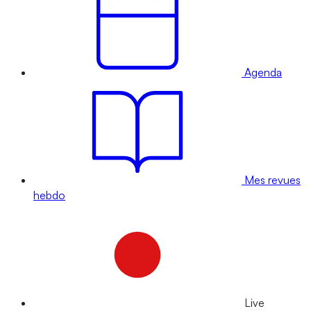
Agenda
Mes revues
hebdo
Live