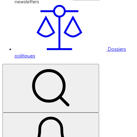
newsletters
Dossiers
politiques