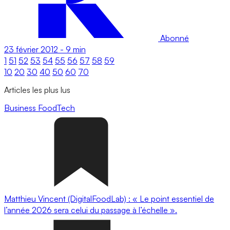
Abonné
23 février 2012
-
9 min
1
51
52
53
54
55
56
57
58
59
10
20
30
40
50
60
70
Articles les plus lus
Business
FoodTech
Matthieu Vincent (DigitalFoodLab) : « Le point essentiel de
l’année 2026 sera celui du passage à l’échelle ».