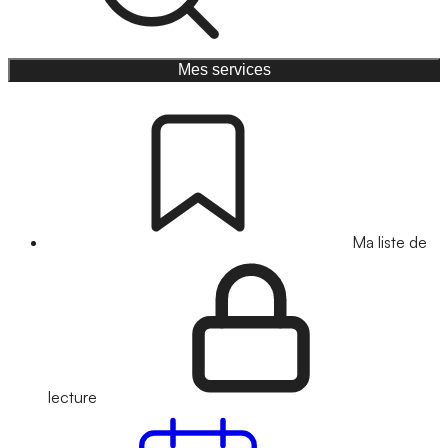
Mes services
Ma liste de
lecture