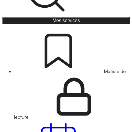
Mes services
Ma liste de
lecture