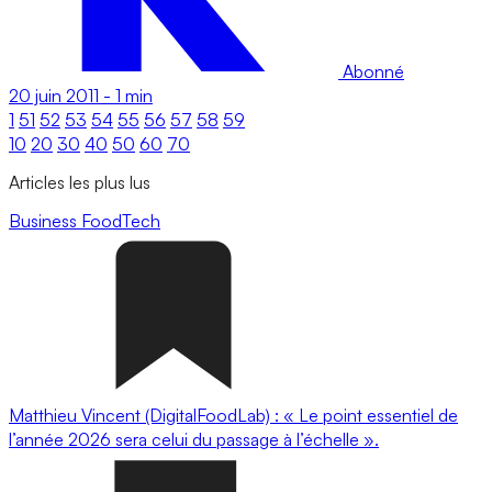
Abonné
20 juin 2011
-
1 min
1
51
52
53
54
55
56
57
58
59
10
20
30
40
50
60
70
Articles les plus lus
Business
FoodTech
Matthieu Vincent (DigitalFoodLab) : « Le point essentiel de
l’année 2026 sera celui du passage à l’échelle ».