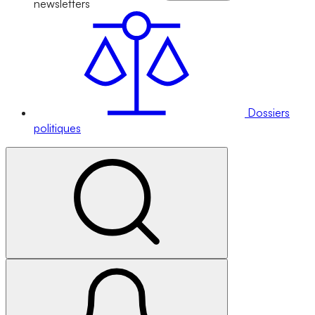
newsletters
Dossiers
politiques