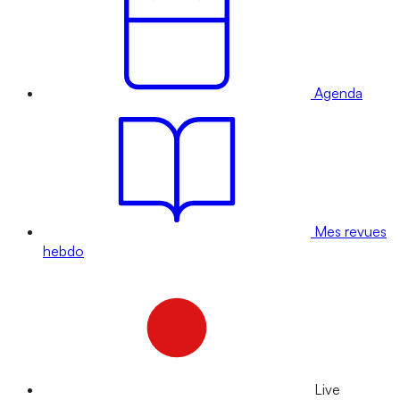
Agenda
Mes revues
hebdo
Live