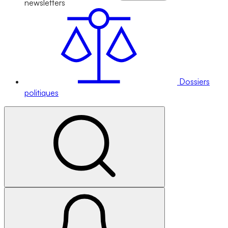
newsletters
Dossiers
politiques