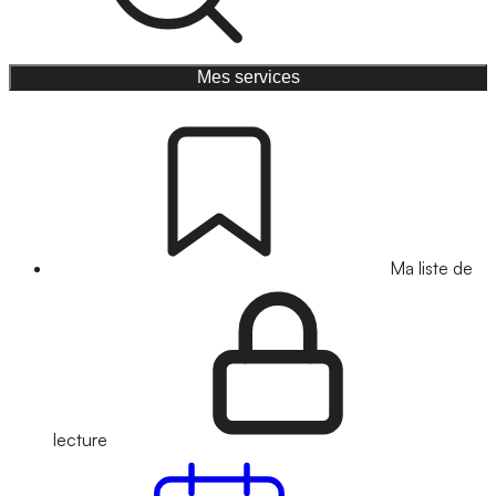
Mes services
Ma liste de
lecture