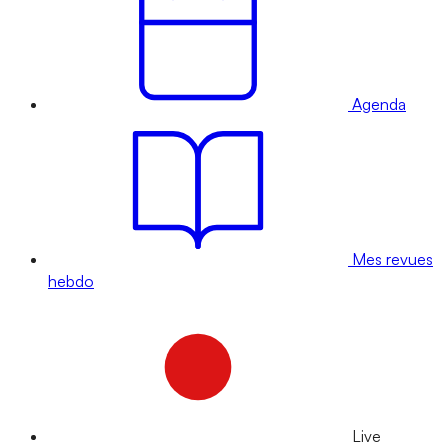
Agenda
Mes revues
hebdo
Live