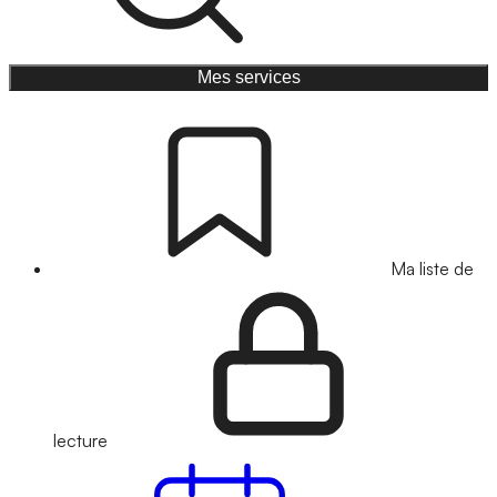
Mes services
Ma liste de
lecture