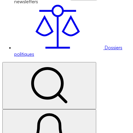
newsletters
Dossiers
politiques