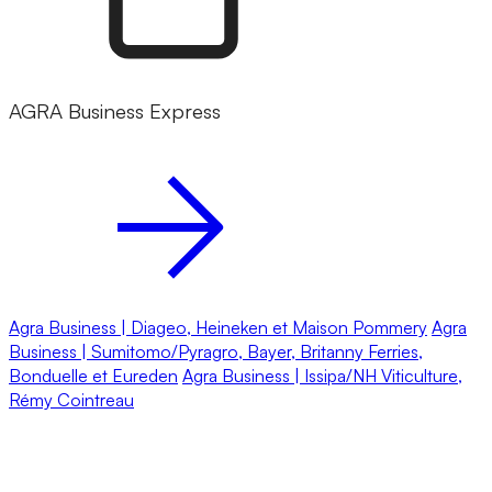
AGRA Business Express
Agra Business | Diageo, Heineken et Maison Pommery
Agra
Business | Sumitomo/Pyragro, Bayer, Britanny Ferries,
Bonduelle et Eureden
Agra Business | Issipa/NH Viticulture,
Rémy Cointreau