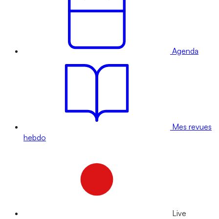
Agenda
Mes revues
hebdo
Live