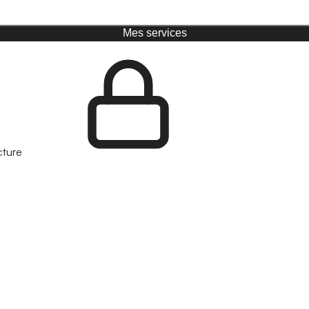
Mes services
cture