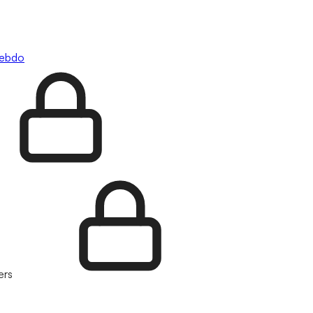
hebdo
ers