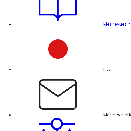
Mes revues 
Live
Mes newslett