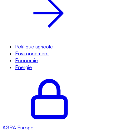
Politique agricole
Environnement
Économie
Énergie
AGRA
Europe