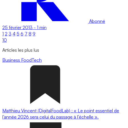
Abonné
25 février 2013
-
1 min
1
2
3
4
5
6
7
8
9
10
Articles les plus lus
Business
FoodTech
Matthieu Vincent (DigitalFoodLab) : « Le point essentiel de
l’année 2026 sera celui du passage à l’échelle ».