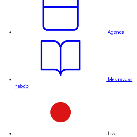
Agenda
Mes revues
hebdo
Live