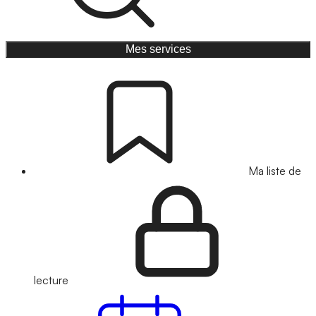
Mes services
Ma liste de
lecture