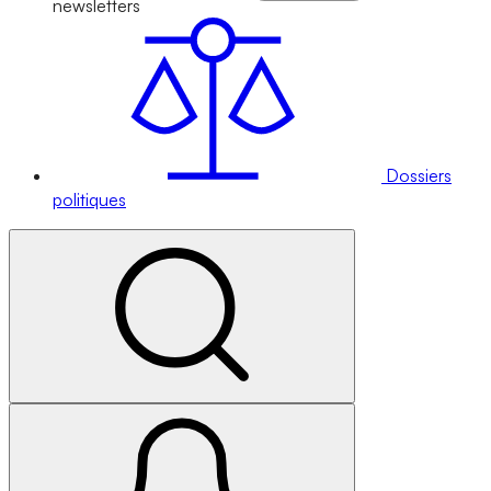
newsletters
Dossiers
politiques