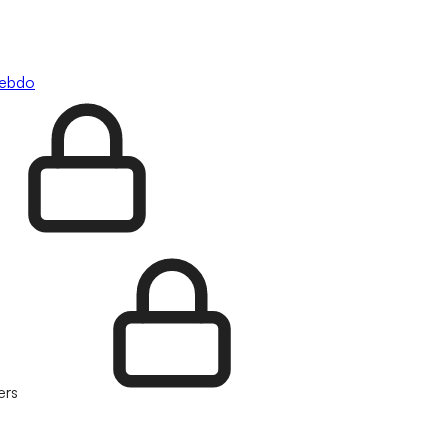
hebdo
ers