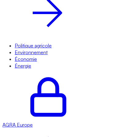
Politique agricole
Environnement
Économie
Énergie
AGRA
Europe