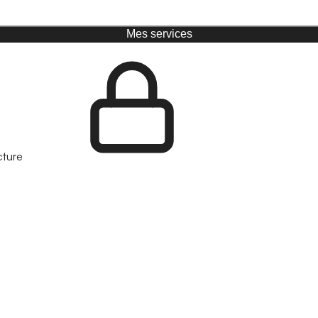
Mes services
cture