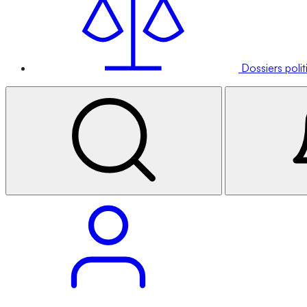
Dossiers poli