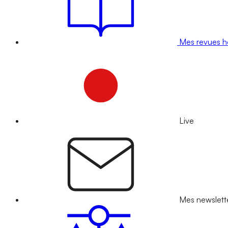
Mes revues 
Live
Mes newslett