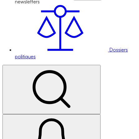
newsletters
Dossiers
politiques