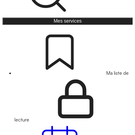
Mes services
Ma liste de
lecture