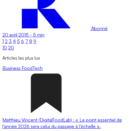
Abonné
20 avril 2015
-
5 min
1
2
3
4
5
6
7
8
9
10
20
Articles les plus lus
Business
FoodTech
Matthieu Vincent (DigitalFoodLab) : « Le point essentiel de
l’année 2026 sera celui du passage à l’échelle ».