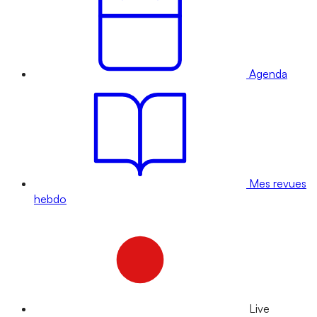
Agenda
Mes revues
hebdo
Live