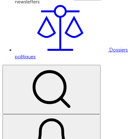
newsletters
Dossiers
politiques