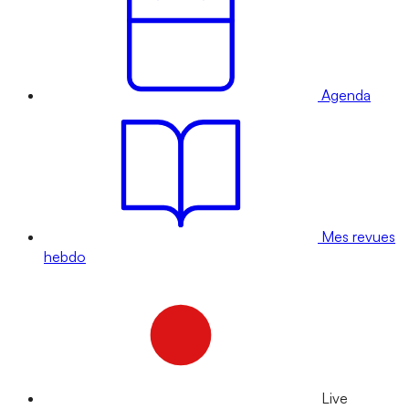
Agenda
Mes revues
hebdo
Live