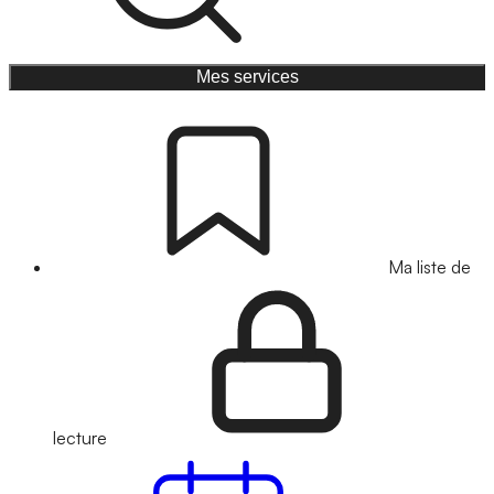
Mes services
Ma liste de
lecture