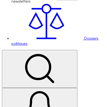
newsletters
Dossiers
politiques