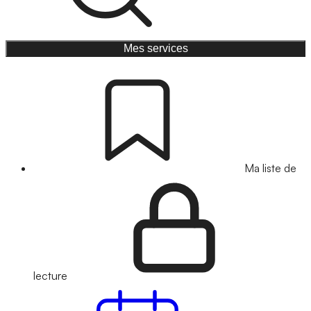
Mes services
Ma liste de
lecture