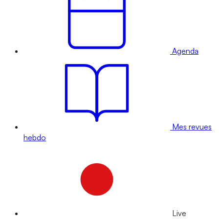
Agenda
Mes revues
hebdo
Live