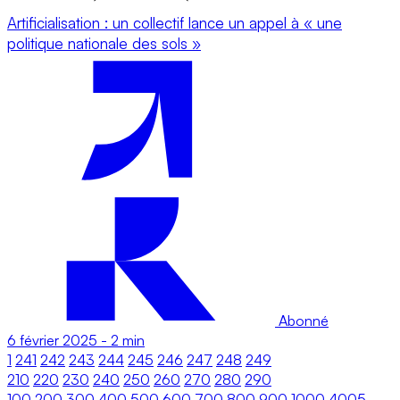
Artificialisation : un collectif lance un appel à « une
politique nationale des sols »
Abonné
6 février 2025
-
2 min
1
241
242
243
244
245
246
247
248
249
210
220
230
240
250
260
270
280
290
100
200
300
400
500
600
700
800
900
1000
4005