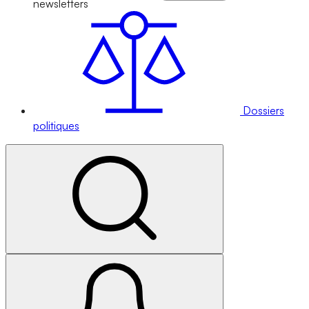
newsletters
Dossiers
politiques