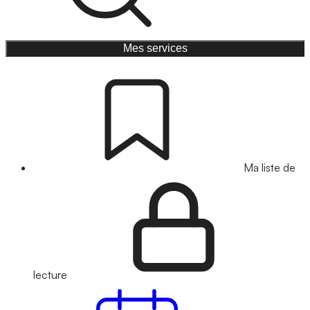
Mes services
Ma liste de
lecture