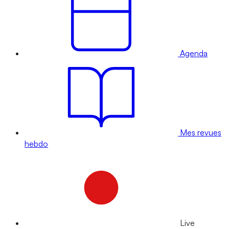
Agenda
Mes revues
hebdo
Live