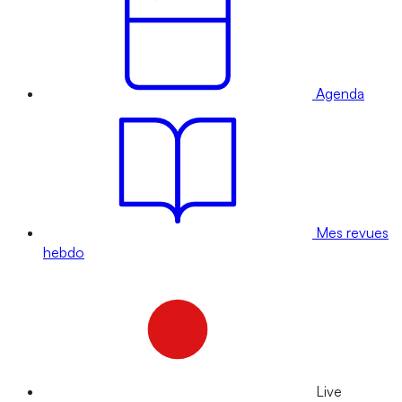
Agenda
Mes revues
hebdo
Live