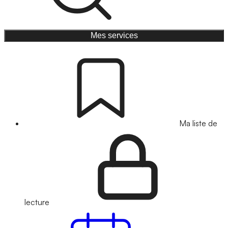
Mes services
Ma liste de
lecture