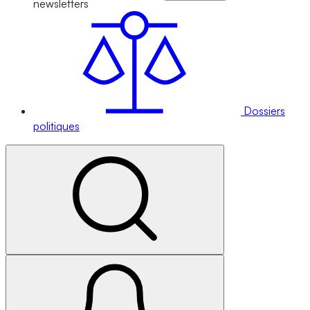
newsletters
Dossiers
politiques