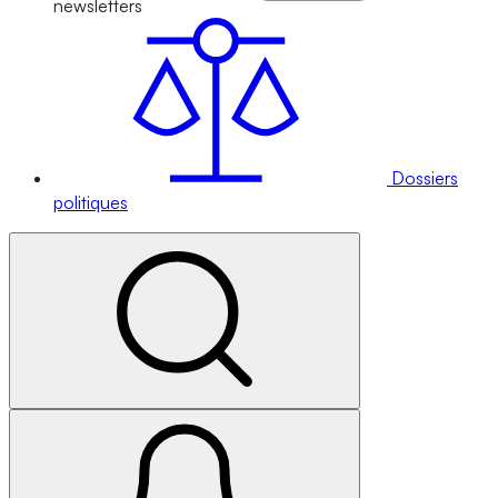
newsletters
Dossiers
politiques