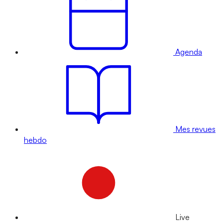
Agenda
Mes revues
hebdo
Live