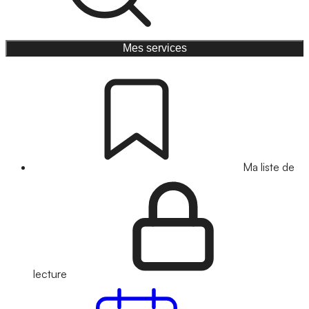
Mes services
Ma liste de
lecture