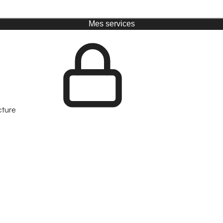
Mes services
cture