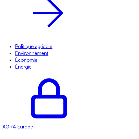
Politique agricole
Environnement
Économie
Énergie
AGRA
Europe