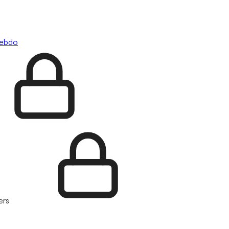
hebdo
ers