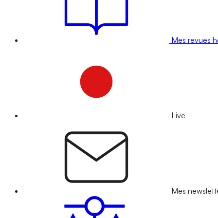
Mes revues 
Live
Mes newslett