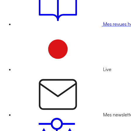
Mes revues 
Live
Mes newslett