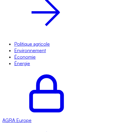
Politique agricole
Environnement
Économie
Énergie
AGRA
Europe