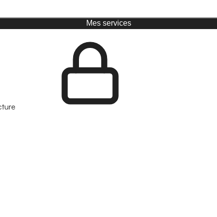
Mes services
cture