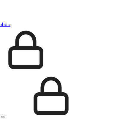
hebdo
ers