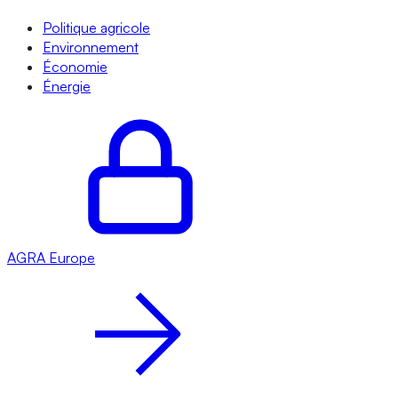
Politique agricole
Environnement
Économie
Énergie
AGRA
Europe