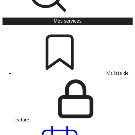
Mes services
Ma liste de
lecture