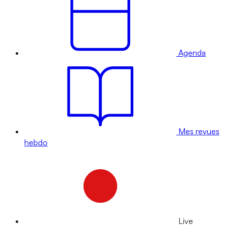
Agenda
Mes revues
hebdo
Live