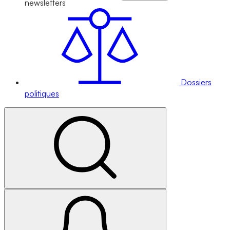
newsletters
Dossiers
politiques