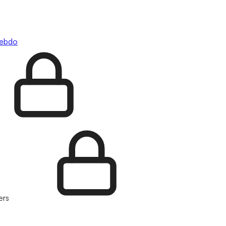
hebdo
ers