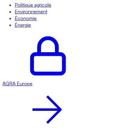
Politique agricole
Environnement
Économie
Énergie
AGRA
Europe