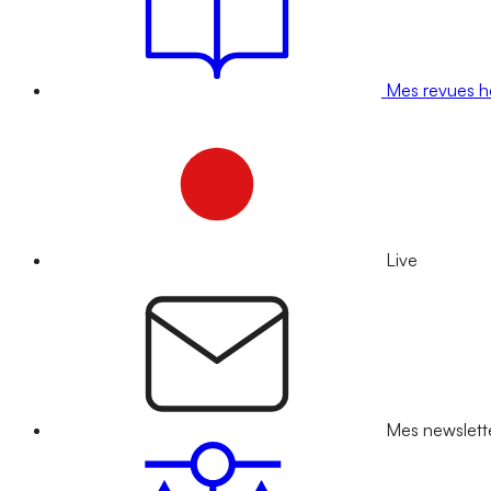
Mes revues 
Live
Mes newslett