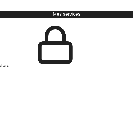
Mes services
cture