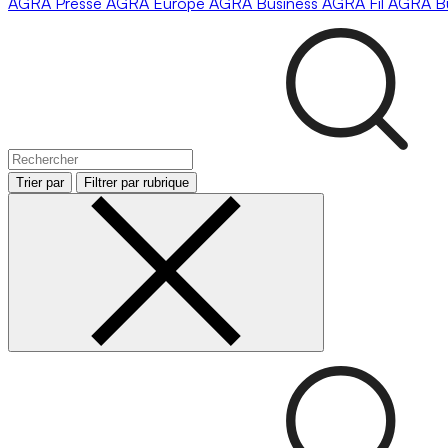
AGRA
Presse
AGRA
Europe
AGRA
Business
AGRA
Fil
AGRA
B
Trier par
Filtrer par rubrique