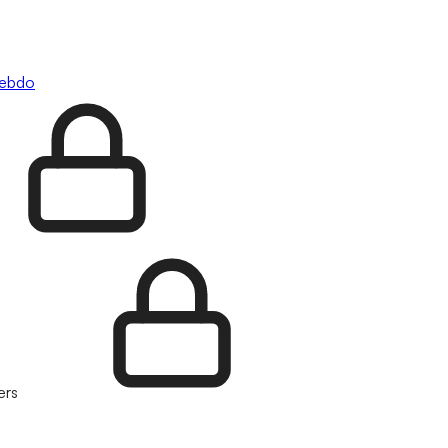
hebdo
ers