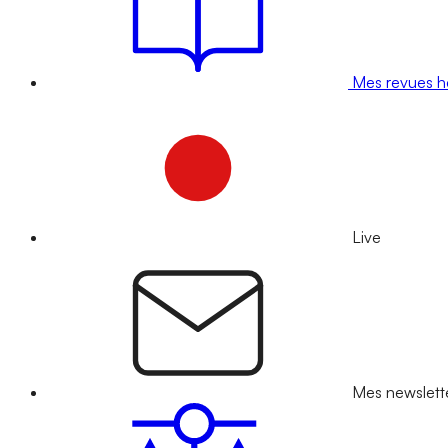
Mes revues 
Live
Mes newslett