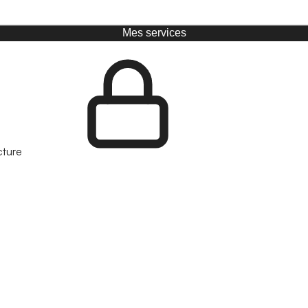
Mes services
cture