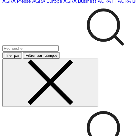
AGRA
Presse
AGRA
Europe
AGRA
Business
AGRA
Fil
AGRA
B
Trier par
Filtrer par rubrique