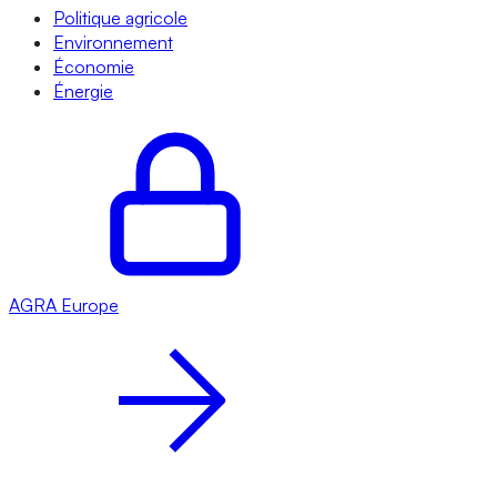
Politique agricole
Environnement
Économie
Énergie
AGRA
Europe