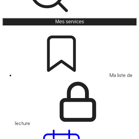
Mes services
Ma liste de
lecture