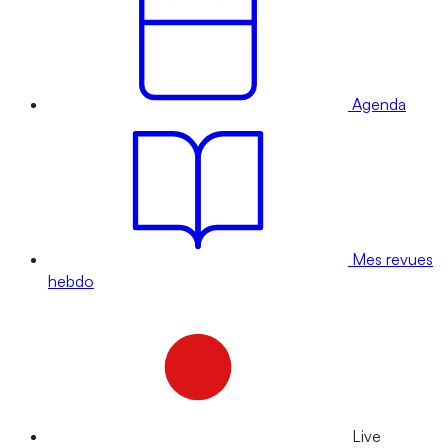
Agenda
Mes revues
hebdo
Live