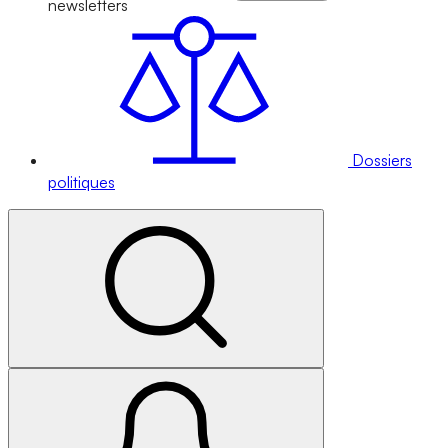
newsletters
Dossiers
politiques