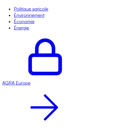
Politique agricole
Environnement
Économie
Énergie
AGRA
Europe