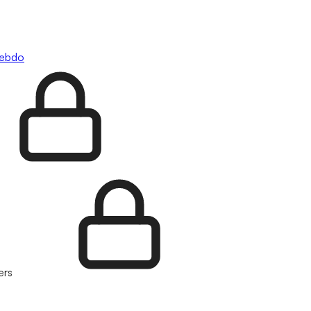
hebdo
ers