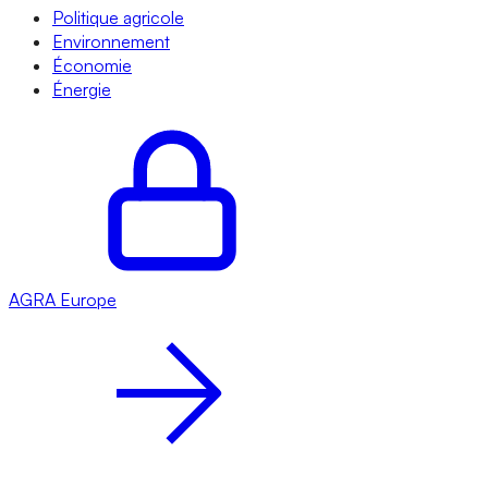
Politique agricole
Environnement
Économie
Énergie
AGRA
Europe