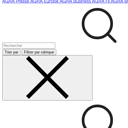
AGRA
Presse
AGRA
Europe
AGRA
Business
AGRA
Fil
AGRA
B
Trier par
Filtrer par rubrique