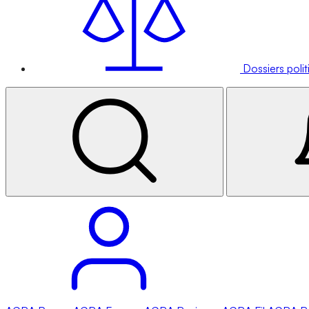
Dossiers poli