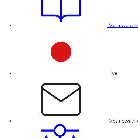
Mes revues 
Live
Mes newslett