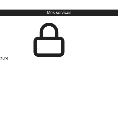
Mes services
cture