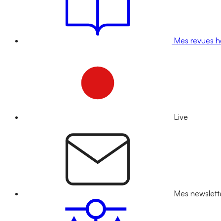
Mes revues 
Live
Mes newslett