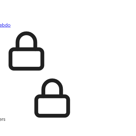
hebdo
ers