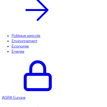
Politique agricole
Environnement
Économie
Énergie
AGRA
Europe