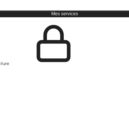
Mes services
cture