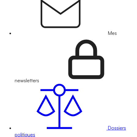
Mes
newsletters
Dossiers
politiques