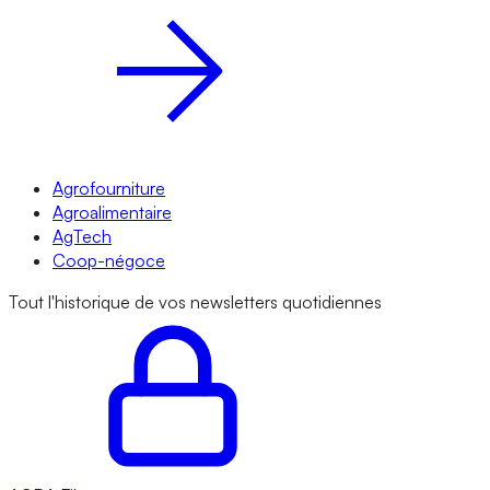
Agrofourniture
Agroalimentaire
AgTech
Coop-négoce
Tout l'historique de vos newsletters quotidiennes