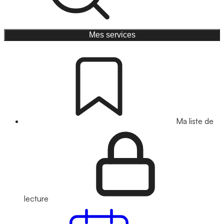
Mes services
Ma liste de
lecture