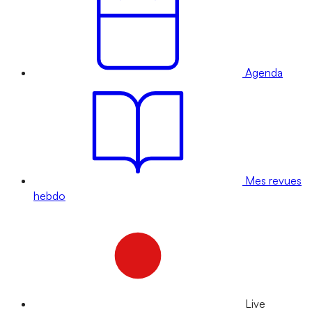
Agenda
Mes revues
hebdo
Live