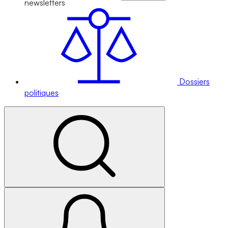
newsletters
Dossiers
politiques