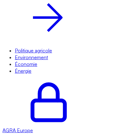
Politique agricole
Environnement
Économie
Énergie
AGRA
Europe