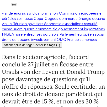
lien
viande
engrais
syndicat
plantation
Commission européenne
céréales
spiritueux
Copa-Cogeca
commerce
énergie
douane
vin
La Réunion
pays tiers
économie
exportations
sécurité
cacao
sucre
guerre commerciale
gouvernement
importations
FNSEA
huile
entreprises
porc
soja
Parlement européen
social
droits de douane
investissement
OMC
France
semences
Afficher plus de tags
Cacher les tags
(
+
)
Dans le secteur agricole, l’accord
conclu le 27 juillet en Écosse entre
Ursula von der Leyen et Donald Trump
pose davantage de questions qu’il
n’offre de réponses. Seule certitude, un
taux de droit de douane par défaut qui
devrait être de 15 %, et non des 30 %