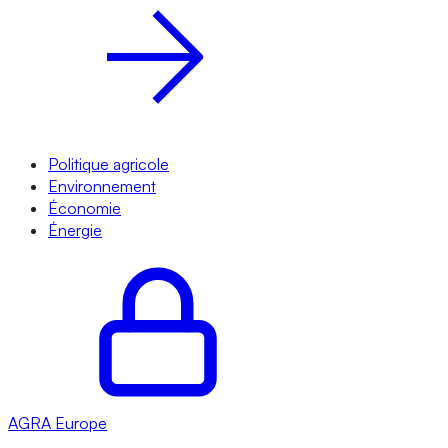
Politique agricole
Environnement
Économie
Énergie
AGRA
Europe