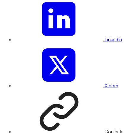
LinkedIn
X.com
Copier le