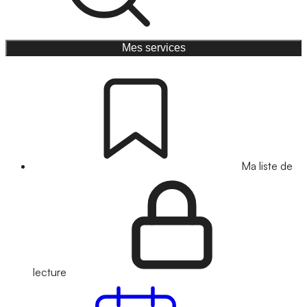
Mes services
Ma liste de
lecture