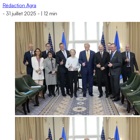
Rédaction Agra
-
31 juillet 2025
-
|
12 min