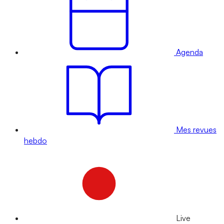
Agenda
Mes revues
hebdo
Live