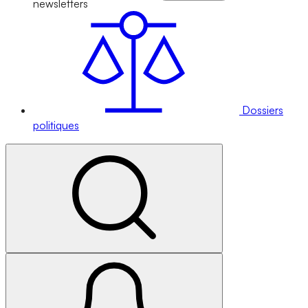
newsletters
Dossiers
politiques