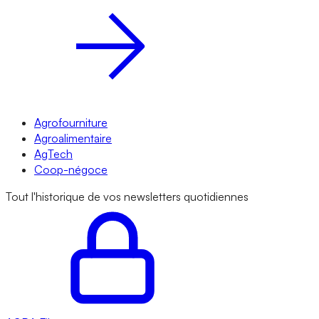
Agrofourniture
Agroalimentaire
AgTech
Coop-négoce
Tout l'historique de vos newsletters quotidiennes