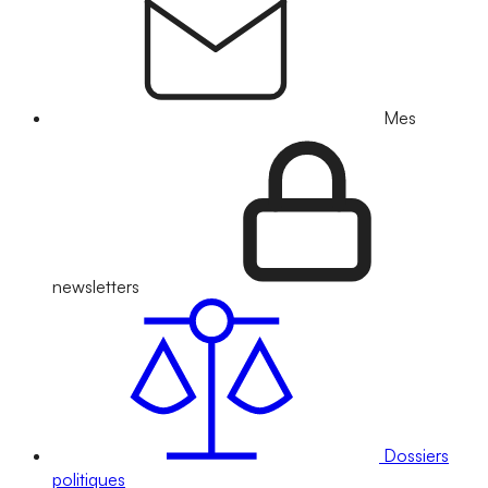
Mes
newsletters
Dossiers
politiques