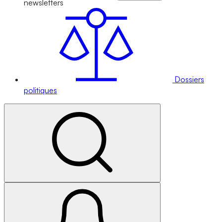
newsletters
Dossiers
politiques