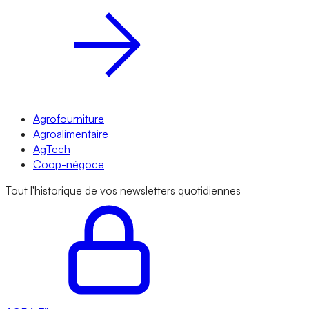
Agrofourniture
Agroalimentaire
AgTech
Coop-négoce
Tout l'historique de vos newsletters quotidiennes