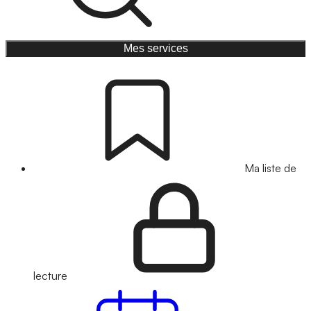
Mes services
Ma liste de
lecture