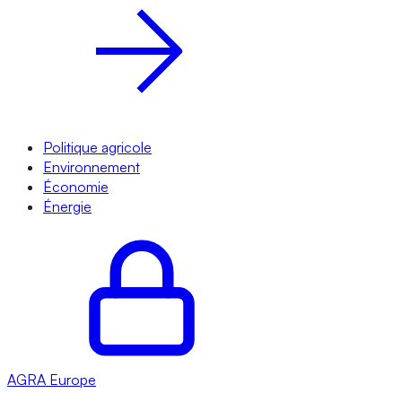
Politique agricole
Environnement
Économie
Énergie
AGRA
Europe