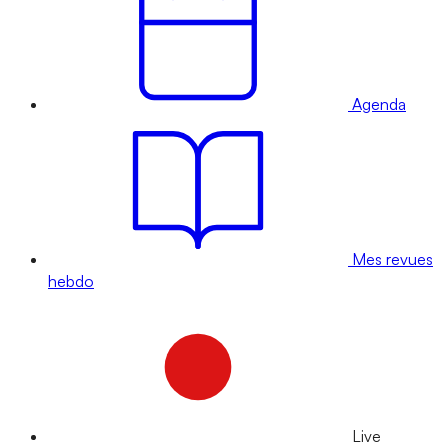
Agenda
Mes revues
hebdo
Live