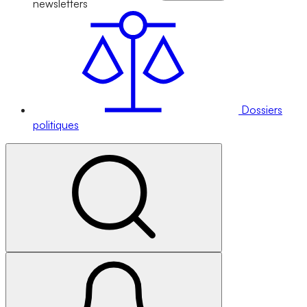
newsletters
Dossiers
politiques