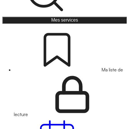
Mes services
Ma liste de
lecture