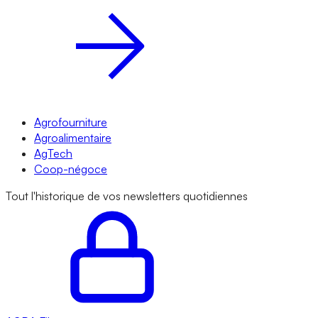
Agrofourniture
Agroalimentaire
AgTech
Coop-négoce
Tout l'historique de vos newsletters quotidiennes