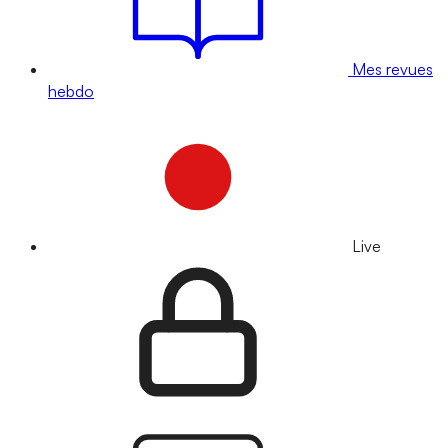
Mes revues
hebdo
Live