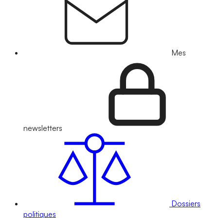
Mes
newsletters
Dossiers
politiques