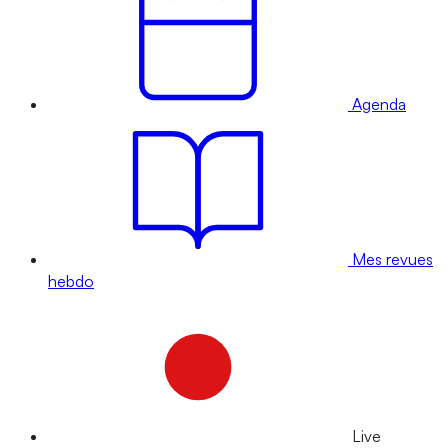
Agenda
Mes revues
hebdo
Live