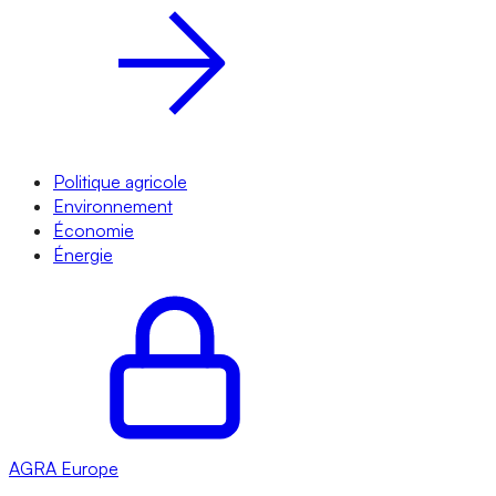
Politique agricole
Environnement
Économie
Énergie
AGRA
Europe