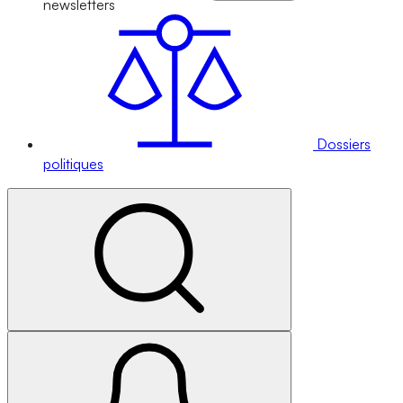
newsletters
Dossiers
politiques