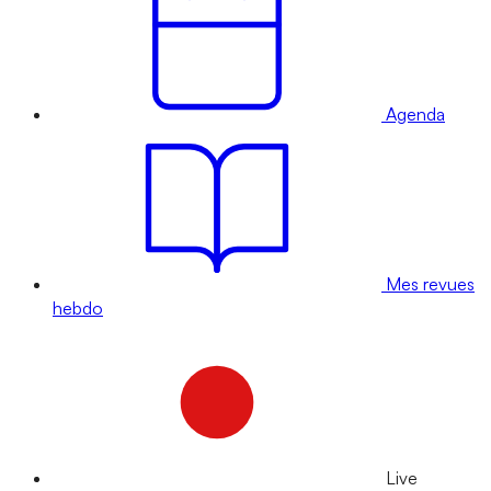
Agenda
Mes revues
hebdo
Live