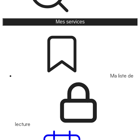
Mes services
Ma liste de
lecture