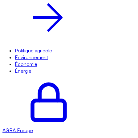
Politique agricole
Environnement
Économie
Énergie
AGRA
Europe