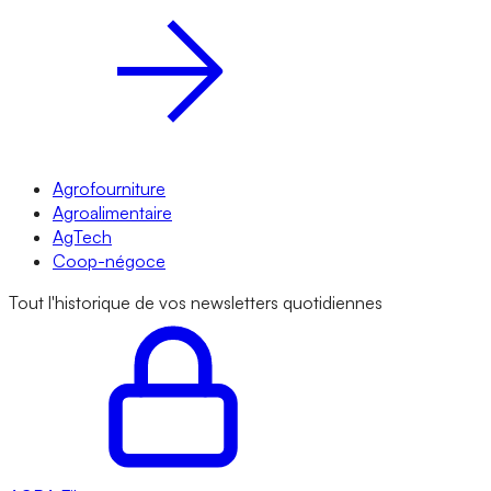
Agrofourniture
Agroalimentaire
AgTech
Coop-négoce
Tout l'historique de vos newsletters quotidiennes