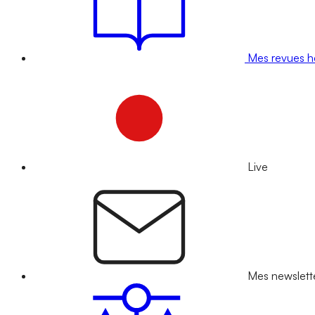
Mes revues 
Live
Mes newslett