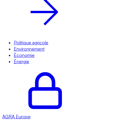
Politique agricole
Environnement
Économie
Énergie
AGRA
Europe