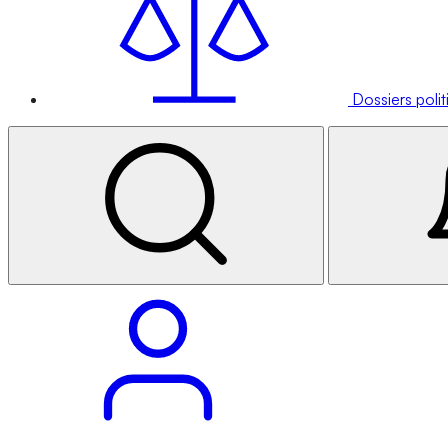
Dossiers poli