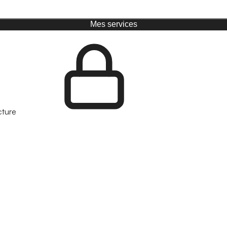
Mes services
cture