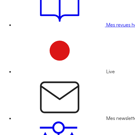
Mes revues 
Live
Mes newslett