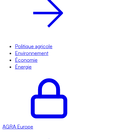
Politique agricole
Environnement
Économie
Énergie
AGRA
Europe