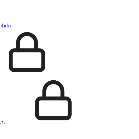
hebdo
ers