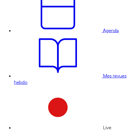
Agenda
Mes revues
hebdo
Live