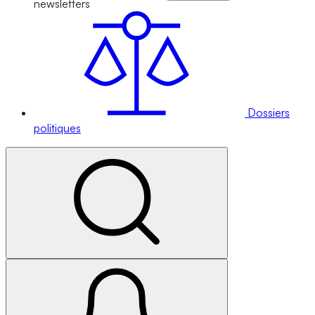
newsletters
Dossiers
politiques