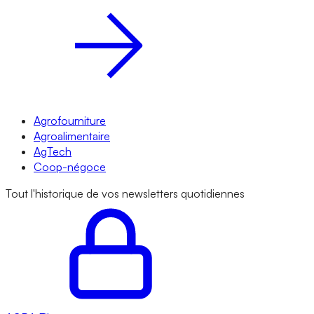
Agrofourniture
Agroalimentaire
AgTech
Coop-négoce
Tout l'historique de vos newsletters quotidiennes