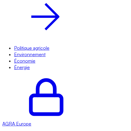
Politique agricole
Environnement
Économie
Énergie
AGRA
Europe