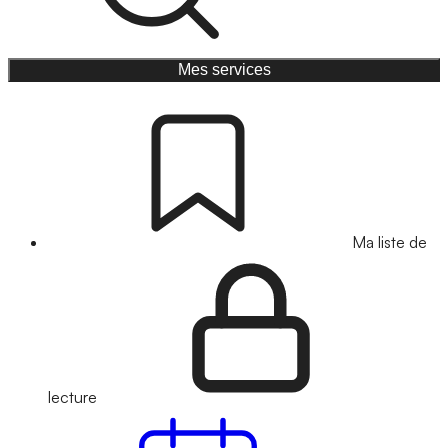
Mes services
Ma liste de
lecture