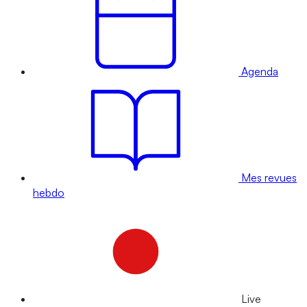
Agenda
Mes revues
hebdo
Live