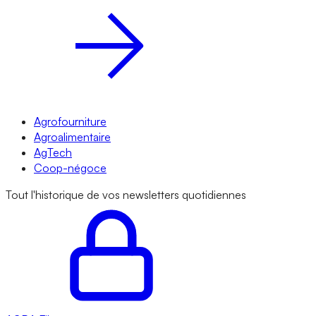
Agrofourniture
Agroalimentaire
AgTech
Coop-négoce
Tout l'historique de vos newsletters quotidiennes