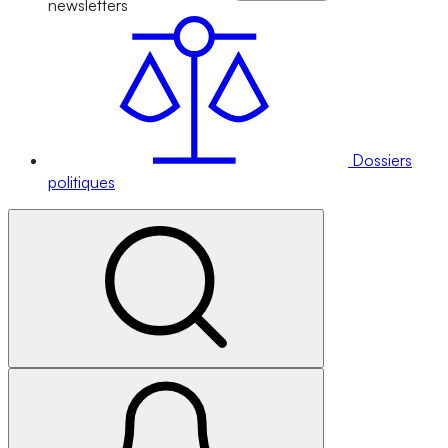
newsletters
Dossiers
politiques