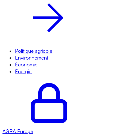
Politique agricole
Environnement
Économie
Énergie
AGRA
Europe