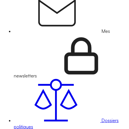
Mes
newsletters
Dossiers
politiques