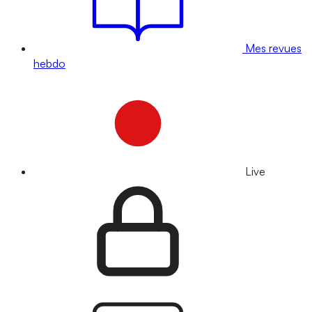
Mes revues
hebdo
Live