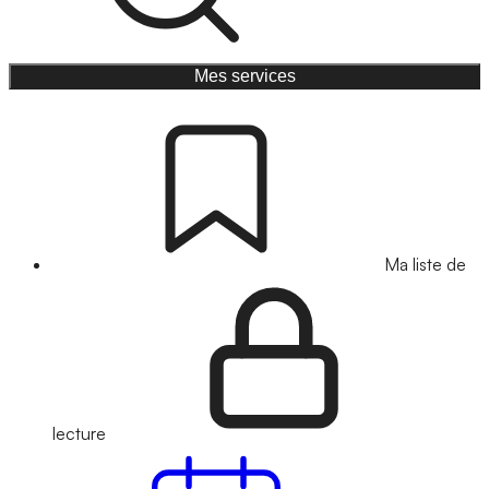
Mes services
Ma liste de
lecture