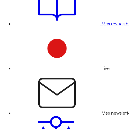
Mes revues 
Live
Mes newslett