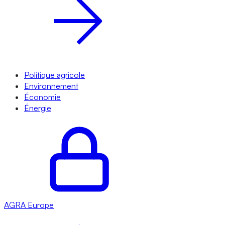
Politique agricole
Environnement
Économie
Énergie
AGRA
Europe