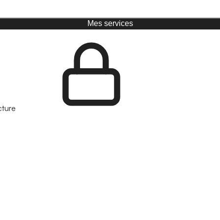
Mes services
cture