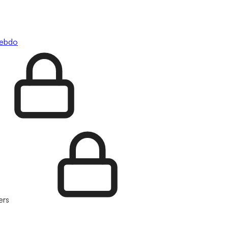
hebdo
ers