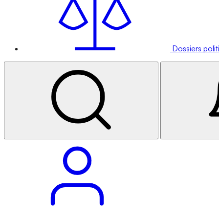
Dossiers poli