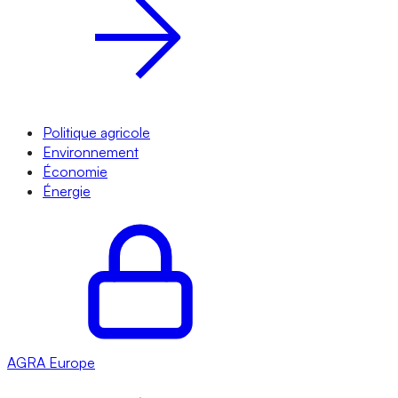
Politique agricole
Environnement
Économie
Énergie
AGRA
Europe