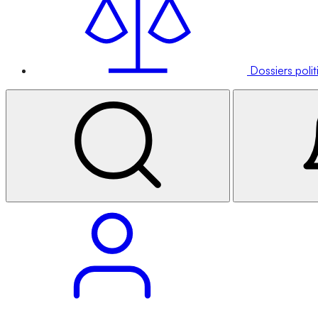
Dossiers poli