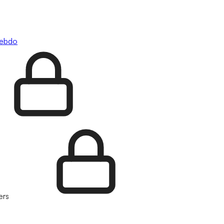
hebdo
ers