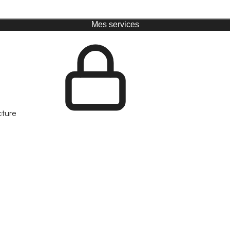
Mes services
cture