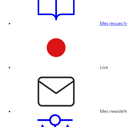
Mes revues 
Live
Mes newslett