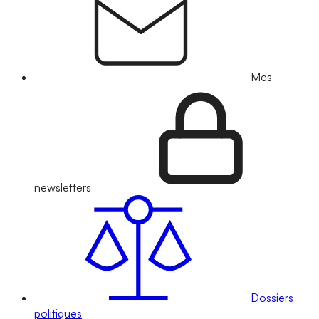
Mes
newsletters
Dossiers
politiques