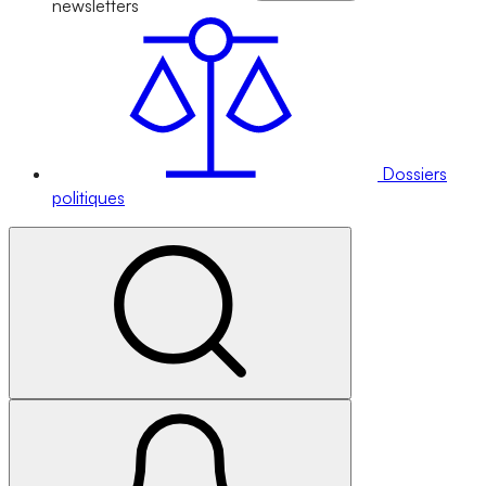
newsletters
Dossiers
politiques