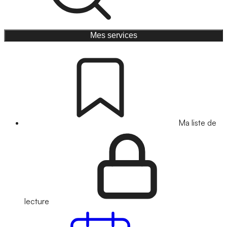
Mes services
Ma liste de
lecture