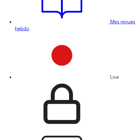
Mes revues
hebdo
Live