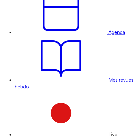
Agenda
Mes revues
hebdo
Live