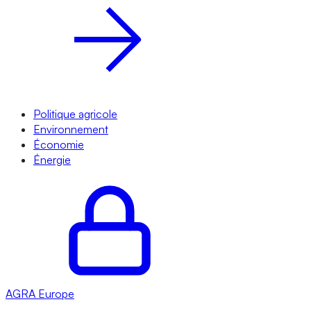
Politique agricole
Environnement
Économie
Énergie
AGRA
Europe