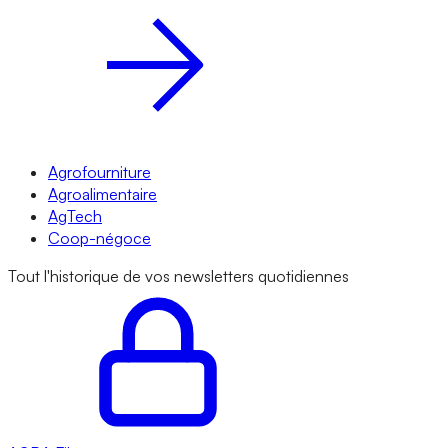
Agrofourniture
Agroalimentaire
AgTech
Coop-négoce
Tout l'historique de vos newsletters quotidiennes