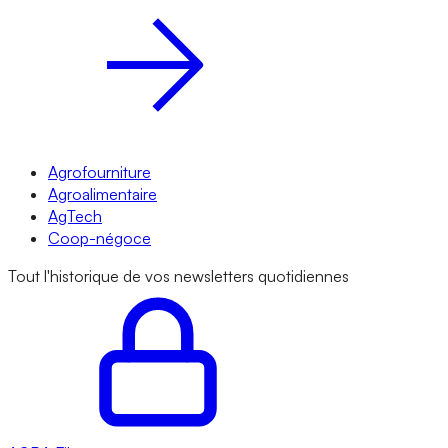
Agrofourniture
Agroalimentaire
AgTech
Coop-négoce
Tout l'historique de vos newsletters quotidiennes