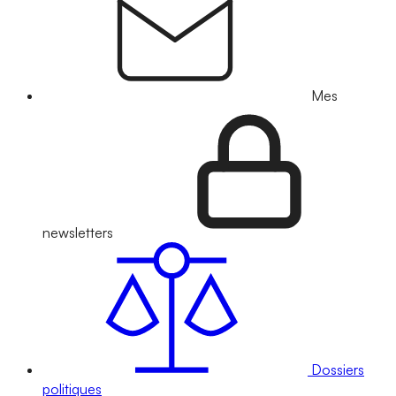
Mes
newsletters
Dossiers
politiques