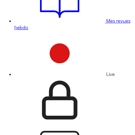
Mes revues
hebdo
Live