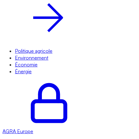
Politique agricole
Environnement
Économie
Énergie
AGRA
Europe