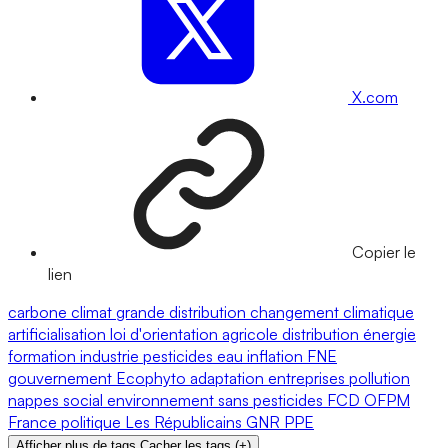
X.com
Copier le
lien
carbone
climat
grande distribution
changement climatique
artificialisation
loi d'orientation agricole
distribution
énergie
formation
industrie
pesticides
eau
inflation
FNE
gouvernement
Ecophyto
adaptation
entreprises
pollution
nappes
social
environnement
sans pesticides
FCD
OFPM
France
politique
Les Républicains
GNR
PPE
Afficher plus de tags
Cacher les tags
(
+
)