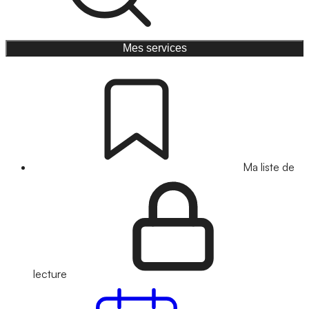
Mes services
Ma liste de
lecture