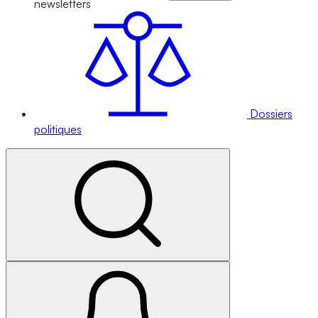
newsletters
Dossiers
politiques