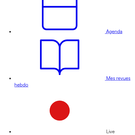
Agenda
Mes revues
hebdo
Live