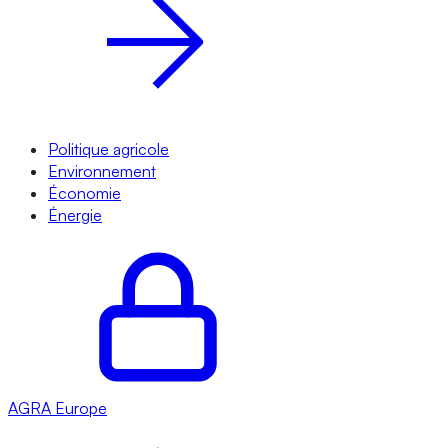
Politique agricole
Environnement
Économie
Énergie
AGRA
Europe