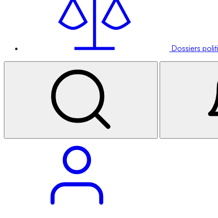
Dossiers poli