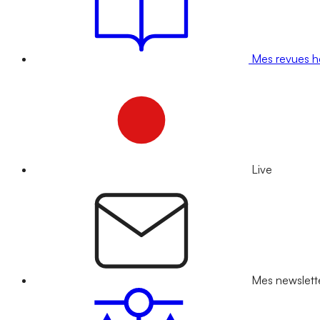
Mes revues 
Live
Mes newslett