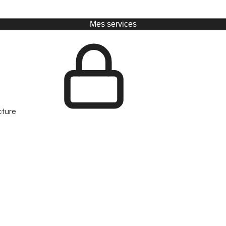
Mes services
cture