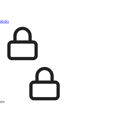
hebdo
ers