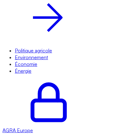
Politique agricole
Environnement
Économie
Énergie
AGRA
Europe