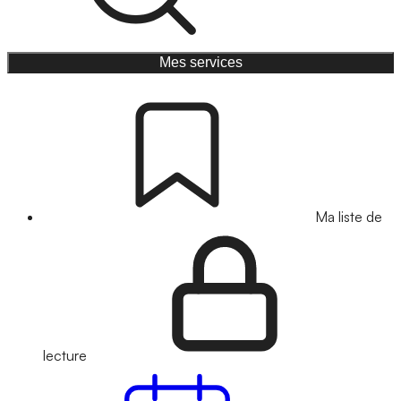
Mes services
Ma liste de
lecture