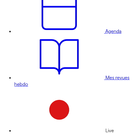
Agenda
Mes revues
hebdo
Live