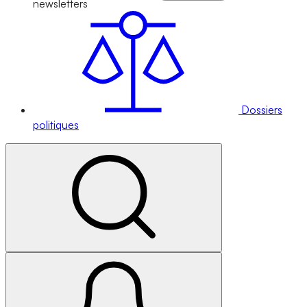
newsletters
Dossiers
politiques