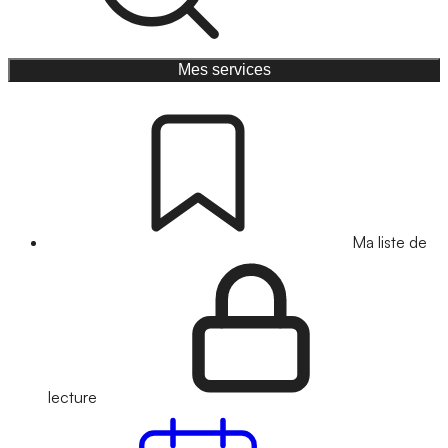
Mes services
Ma liste de
lecture