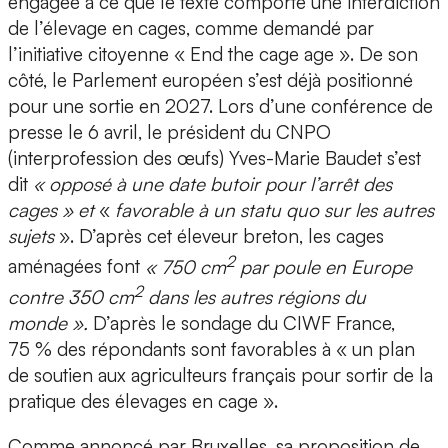
engagée à ce que le texte comporte une interdiction
de l’élevage en cages, comme demandé par
l’initiative citoyenne « End the cage age ». De son
côté, le Parlement européen s’est déjà positionné
pour une sortie en 2027. Lors d’une conférence de
presse le 6 avril, le président du CNPO
(interprofession des œufs) Yves-Marie Baudet s’est
dit
« opposé à une date butoir pour l’arrêt des
cages » et
«
favorable à un statu quo sur les autres
sujets
». D’après cet éleveur breton, les cages
2
aménagées font
« 750 cm
par poule en Europe
2
contre 350 cm
dans les autres régions du
monde ».
D’après le sondage du CIWF France,
75 % des répondants sont favorables à « un plan
de soutien aux agriculteurs français pour sortir de la
pratique des élevages en cage ».
Comme annoncé par Bruxelles, sa proposition de