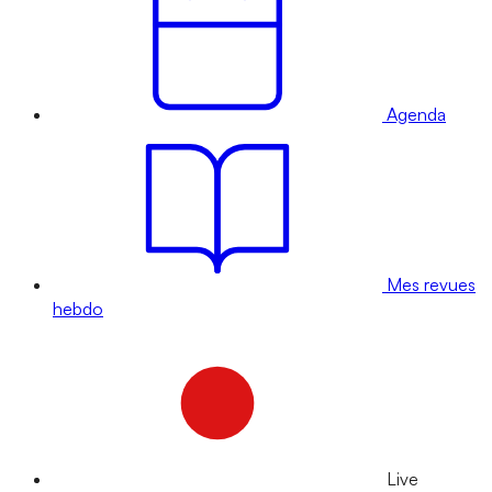
Agenda
Mes revues
hebdo
Live