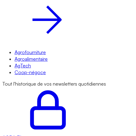
Agrofourniture
Agroalimentaire
AgTech
Coop-négoce
Tout l'historique de vos newsletters quotidiennes