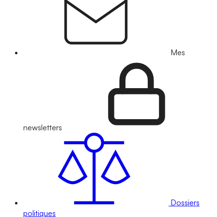
Mes
newsletters
Dossiers
politiques