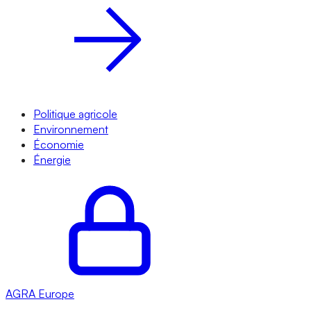
Politique agricole
Environnement
Économie
Énergie
AGRA
Europe