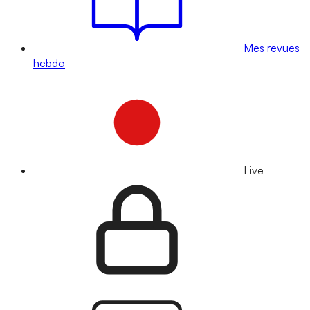
Mes revues
hebdo
Live