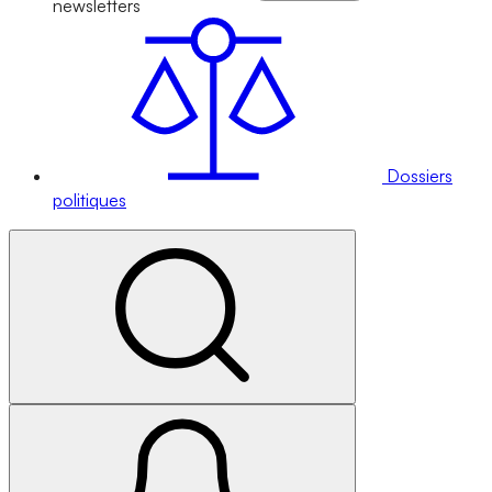
newsletters
Dossiers
politiques