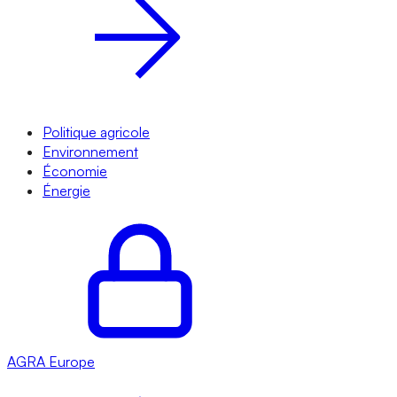
Politique agricole
Environnement
Économie
Énergie
AGRA
Europe