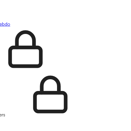
hebdo
ers