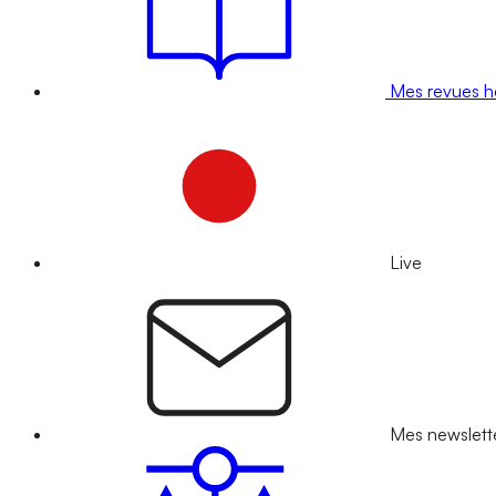
Mes revues 
Live
Mes newslett