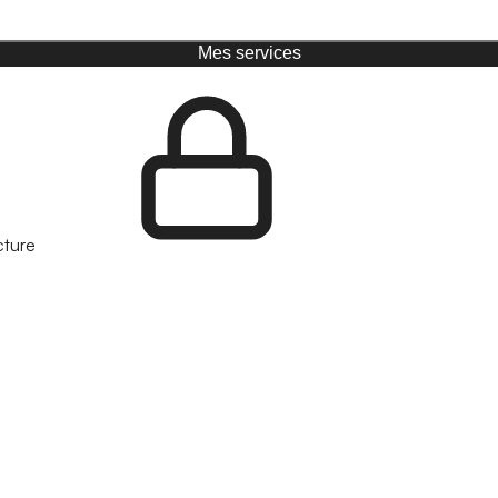
Mes services
cture