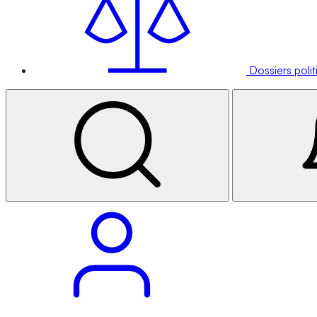
Dossiers poli