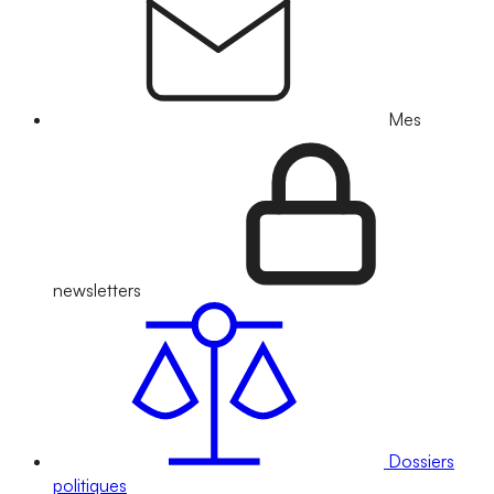
Mes
newsletters
Dossiers
politiques