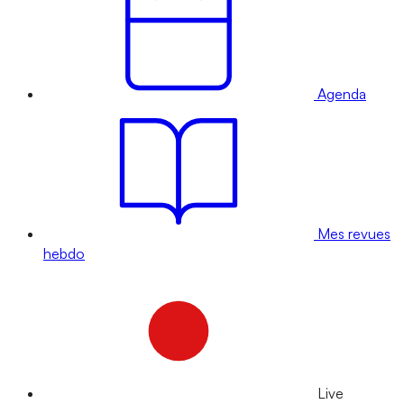
Agenda
Mes revues
hebdo
Live