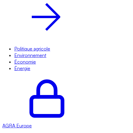
Politique agricole
Environnement
Économie
Énergie
AGRA
Europe