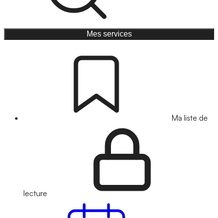
Mes services
Ma liste de
lecture