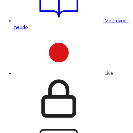
Mes revues
hebdo
Live