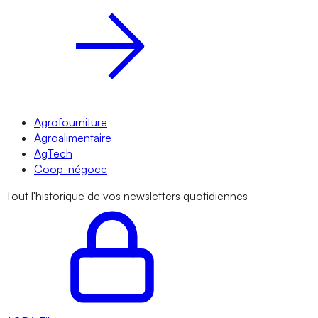
Agrofourniture
Agroalimentaire
AgTech
Coop-négoce
Tout l'historique de vos newsletters quotidiennes