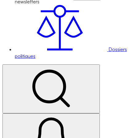
newsletters
Dossiers
politiques