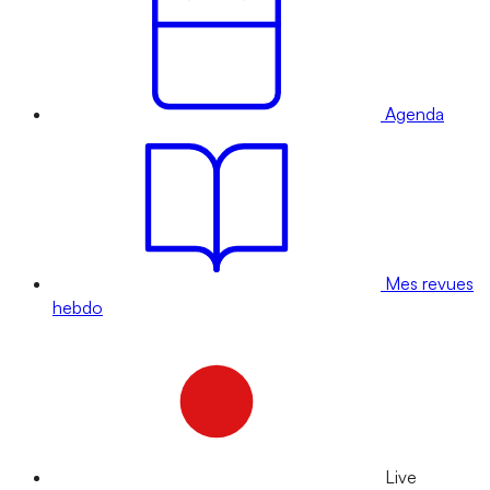
Agenda
Mes revues
hebdo
Live