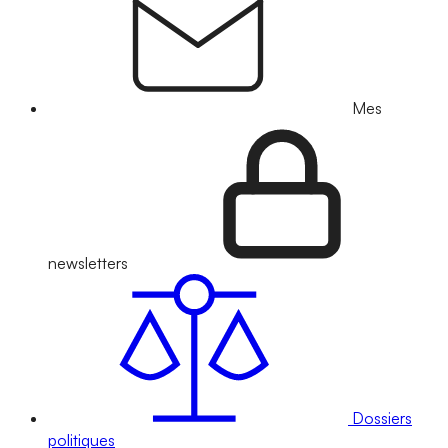
Mes
newsletters
Dossiers
politiques