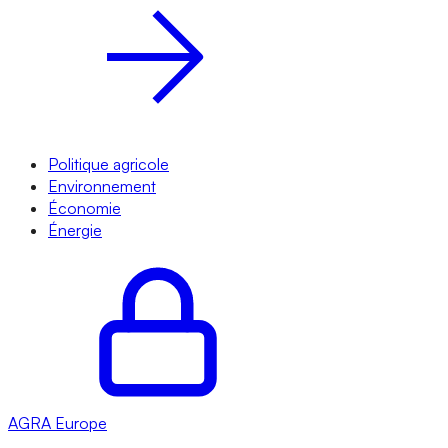
Politique agricole
Environnement
Économie
Énergie
AGRA
Europe