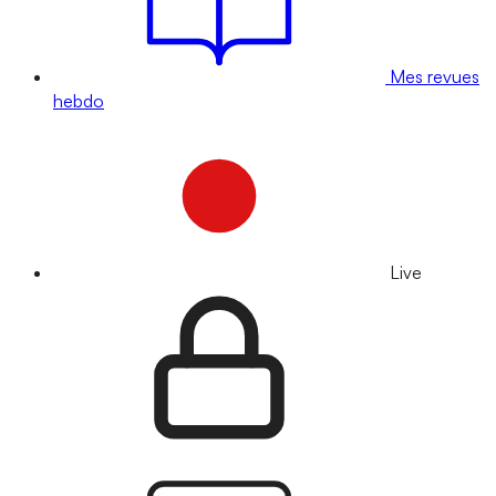
Mes revues
hebdo
Live