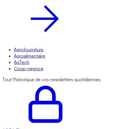
Agrofourniture
Agroalimentaire
AgTech
Coop-négoce
Tout l'historique de vos newsletters quotidiennes