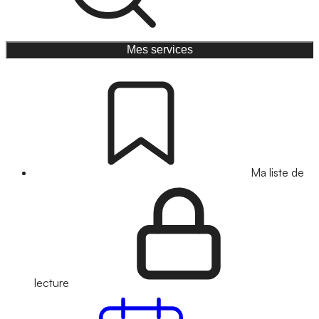
Mes services
Ma liste de
lecture