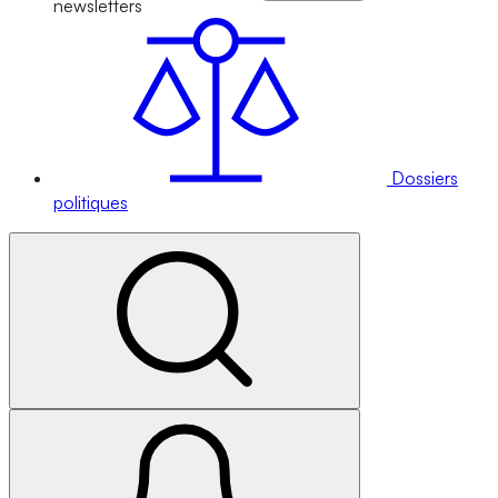
newsletters
Dossiers
politiques