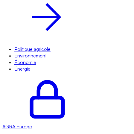
Politique agricole
Environnement
Économie
Énergie
AGRA
Europe