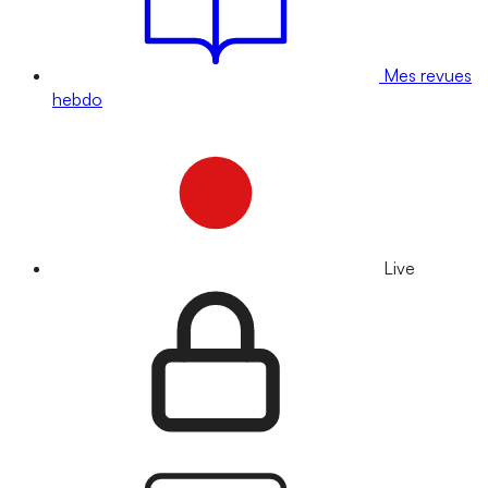
Mes revues
hebdo
Live