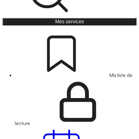
Mes services
Ma liste de
lecture