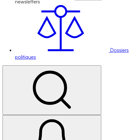
newsletters
Dossiers
politiques