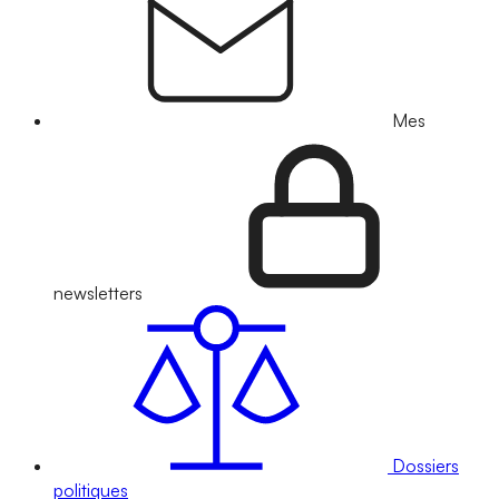
Mes
newsletters
Dossiers
politiques