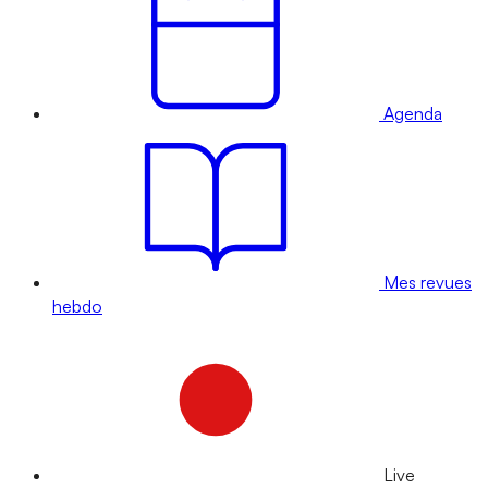
Agenda
Mes revues
hebdo
Live