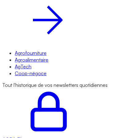
Agrofourniture
Agroalimentaire
AgTech
Coop-négoce
Tout l'historique de vos newsletters quotidiennes