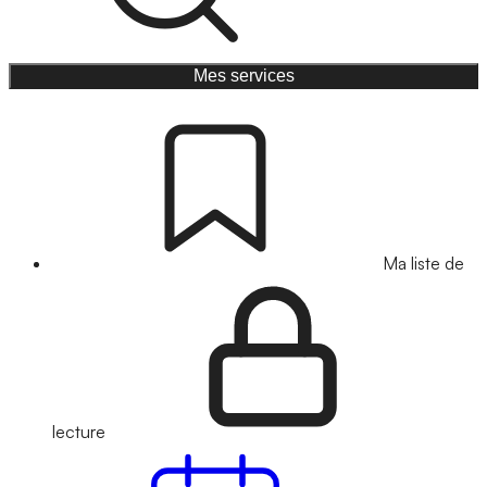
Mes services
Ma liste de
lecture