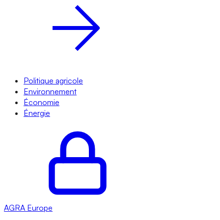
Politique agricole
Environnement
Économie
Énergie
AGRA
Europe