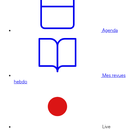
Agenda
Mes revues
hebdo
Live