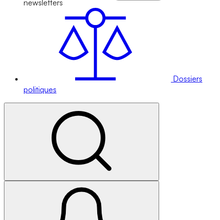
newsletters
Dossiers
politiques