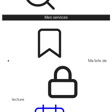
Mes services
Ma liste de
lecture