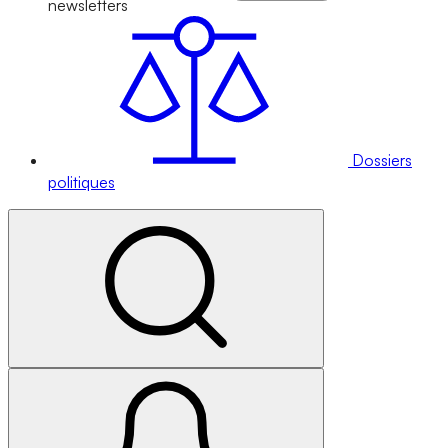
newsletters
Dossiers
politiques