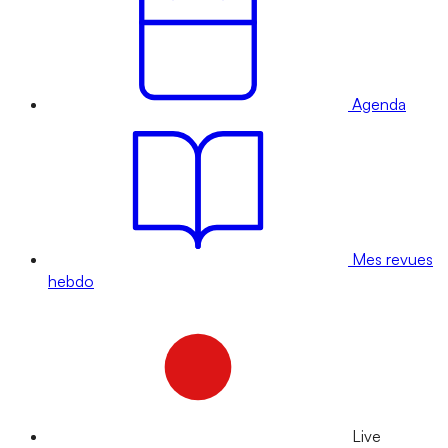
Agenda
Mes revues
hebdo
Live