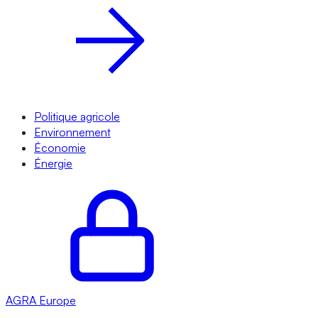
Politique agricole
Environnement
Économie
Énergie
AGRA
Europe