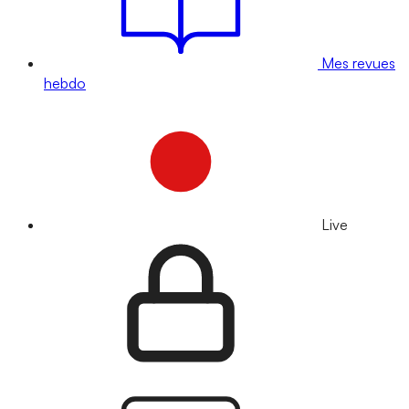
Mes revues
hebdo
Live