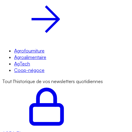
Agrofourniture
Agroalimentaire
AgTech
Coop-négoce
Tout l'historique de vos newsletters quotidiennes