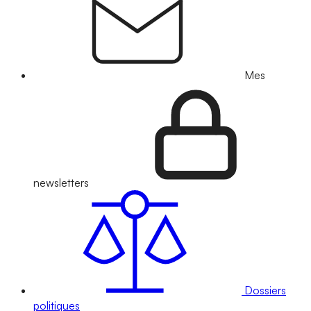
Mes
newsletters
Dossiers
politiques