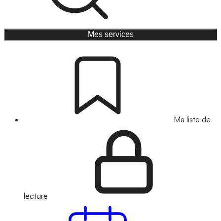
Mes services
Ma liste de
lecture