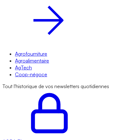
Agrofourniture
Agroalimentaire
AgTech
Coop-négoce
Tout l'historique de vos newsletters quotidiennes