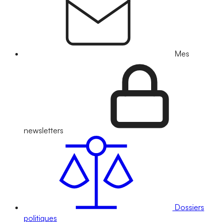
Mes
newsletters
Dossiers
politiques