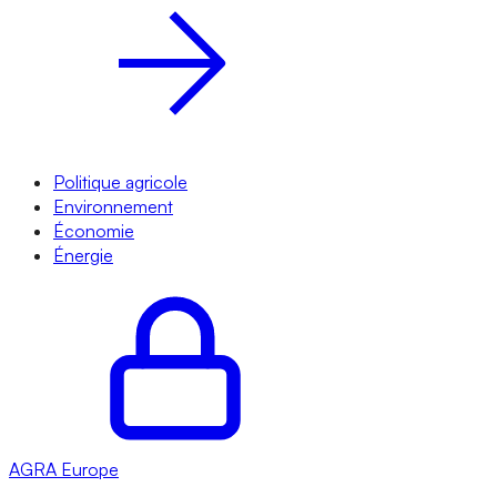
Politique agricole
Environnement
Économie
Énergie
AGRA
Europe