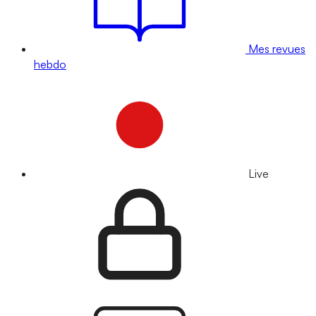
Mes revues
hebdo
Live