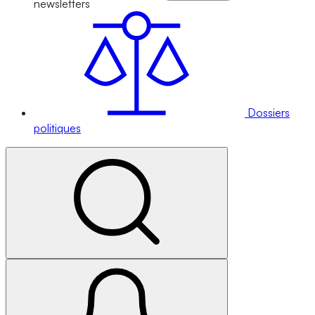
newsletters
Dossiers
politiques