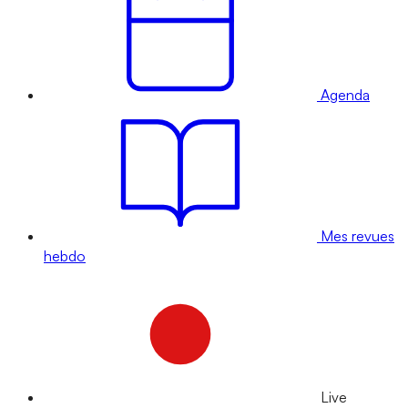
Agenda
Mes revues
hebdo
Live