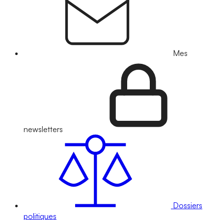
Mes
newsletters
Dossiers
politiques