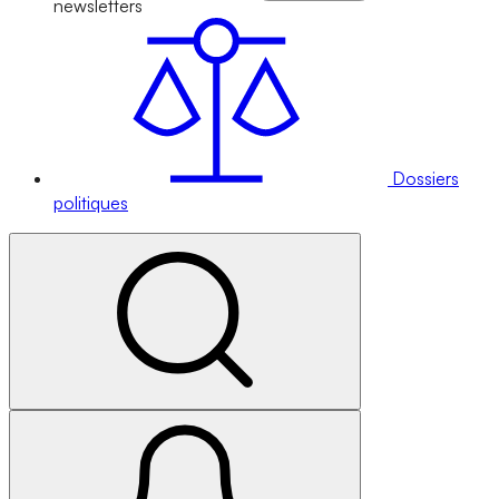
newsletters
Dossiers
politiques