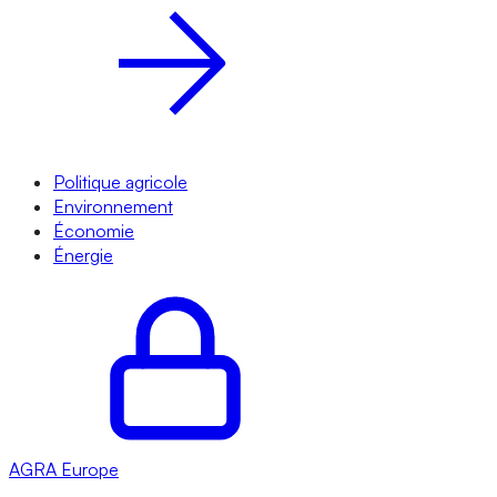
Politique agricole
Environnement
Économie
Énergie
AGRA
Europe