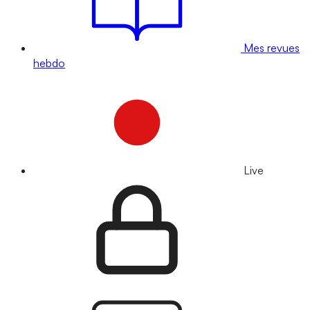
Mes revues
hebdo
Live