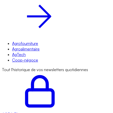
Agrofourniture
Agroalimentaire
AgTech
Coop-négoce
Tout l'historique de vos newsletters quotidiennes