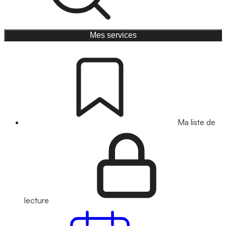
Mes services
Ma liste de
lecture