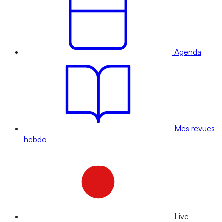
Agenda
Mes revues
hebdo
Live