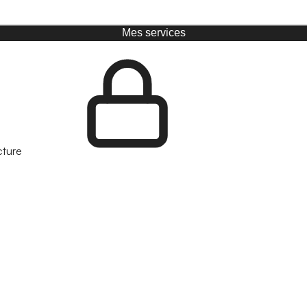
Mes services
cture