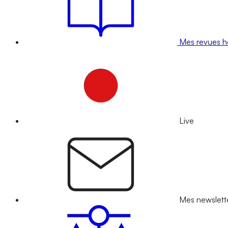
Mes revues 
Live
Mes newslett