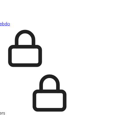
hebdo
ers