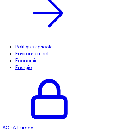
Politique agricole
Environnement
Économie
Énergie
AGRA
Europe